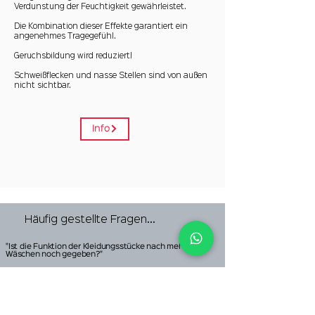
Verdunstung der Feuchtigkeit gewährleistet.
Die Kombination dieser Effekte garantiert ein
angenehmes Tragegefühl.
Geruchsbildung wird reduziert!
Schweißflecken und nasse Stellen sind von außen
nicht sichtbar.
Info
Häufig gestellte Fragen...
"Ist die Funktion der Kleidungsstücke nach mehreren
Wäschen noch gegeben?"
Ja, selbst nach dutzenden Waschgängen ist die
Funktion Ihres CityZen® Kleidungsstücks noch
gegeben.