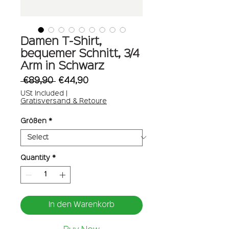
Damen T-Shirt,
bequemer Schnitt, 3/4
Arm in Schwarz
Regular
Sale
 €89,90 
€44,90
Price
Price
USt Included
|
Gratisversand & Retoure
Größen
*
Quantity
*
In den Warenkorb