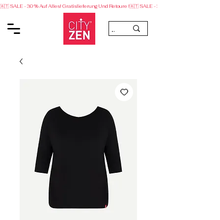
🇦🇹 SALE - 30 % Auf Alles! Gratislieferung Und Retoure !