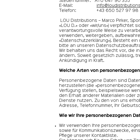
Steuernummer: ATU 647 90 355
E-Mail:
info@loudistribution
Telefon: +43 650 527
LOU Distributions – Marco Pirker, Spor
«LOU D.» oder «wir/uns») verpflichte
verantwortungsvolle Weise zu verarbe
verwenden, weitergeben, aufbewahren
«Datenschutzerklärung»). Besteht ein
bitte an unseren Datenschutzbeauftr
Wir behalten uns das Recht vor, die 
ändern. Soweit gesetzlich zulässig, t
Ankündigung in Kraft.
Welche Arten von personenbezogen
Personenbezogene Daten sind Daten, 
herzustellen (die «personenbezogenen
Verfügung stellen, beispielsweise wen
den Erhalt anderer Materialien oder 
Dienste nutzen. Zu den von uns erho
Adresse, Telefonnummer, Ihr Geburts
Wie wir Ihre personenbezogenen Da
Wir verwenden Ihre personenbezogen
sowie für Kommunikationszwecke, eins
Pflege unserer Kontaktliste.