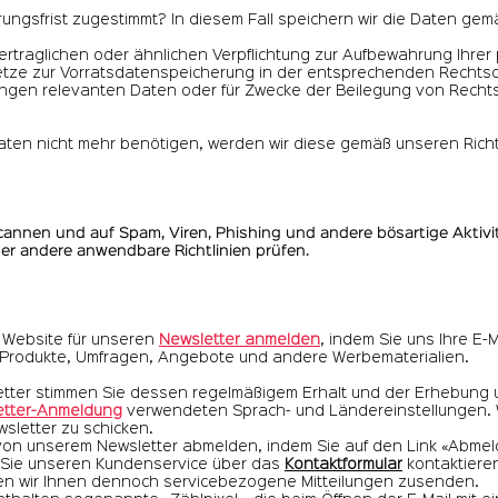
ngsfrist zugestimmt? In diesem Fall speichern wir die Daten gemäß
, vertraglichen oder ähnlichen Verpflichtung zur Aufbewahrung I
setze zur Vorratsdatenspeicherung in der entsprechenden Recht
ngen relevanten Daten oder für Zwecke der Beilegung von Rechts
en nicht mehr benötigen, werden wir diese gemäß unseren Richt
annen und auf Spam, Viren, Phishing und andere bösartige Aktivitä
r andere anwendbare Richtlinien prüfen.
 Website für unseren
Newsletter anmelden
, indem Sie uns Ihre E-
e Produkte, Umfragen, Angebote und andere Werbematerialien.
tter stimmen Sie dessen regelmäßigem Erhalt und der Erhebung 
etter-Anmeldung
verwendeten Sprach- und Ländereinstellungen. 
sletter zu schicken.
 von unserem Newsletter abmelden, indem Sie auf den Link «Abme
 Sie unseren Kundenservice über das
Kontaktformular
kontaktiere
fen wir Ihnen dennoch servicebezogene Mitteilungen zusenden.