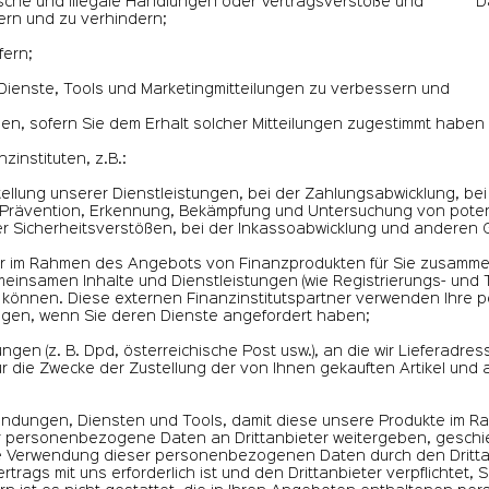
ügerische und illegale Handlungen oder Vertragsverstöße und D
dern und zu verhindern;
fern;
Dienste, Tools und Marketingmitteilungen zu verbessern und
en, sofern Sie dem Erhalt solcher Mitteilungen zugestimmt haben 
zinstituten, z.B.:
tstellung unserer Dienstleistungen, bei der Zahlungsabwicklung, bei
 Prävention, Erkennung, Bekämpfung und Untersuchung von potenz
er Sicherheitsverstößen, bei der Inkassoabwicklung und anderen
 wir im Rahmen des Angebots von Finanzprodukten für Sie zusammen
einsamen Inhalte und Dienstleistungen (wie Registrierungs- und
n können. Diese externen Finanzinstitutspartner verwenden Ihr
ngen, wenn Sie deren Dienste angefordert haben;
ungen (z. B. Dpd, österreichische Post usw.), an die wir Lieferadre
r die Zwecke der Zustellung der von Ihnen gekauften Artikel u
ndungen, Diensten und Tools, damit diese unsere Produkte im Ra
personenbezogene Daten an Drittanbieter weitergeben, geschieht
ie Verwendung dieser personenbezogenen Daten durch den Drittan
ertrags mit uns erforderlich ist und den Drittanbieter verpflichte