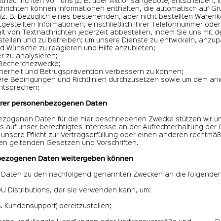
xtnachrichten von uns (z. B. über Aktionsangebote) entscheiden, i
hrichten können Informationen enthalten, die automatisch auf Gr
. B. bezüglich eines bestehenden, aber nicht bestellten Warenko
tgestellten Informationen, einschließlich Ihrer Telefonnummer ode
t von Textnachrichten jederzeit abbestellen, indem Sie uns mit d
stellen und zu betreiben; um unsere Dienste zu entwickeln, anzu
nd Wünsche zu reagieren und Hilfe anzubieten;
 zu analysieren;
d Recherchezwecke;
cherheit und Betrugsprävention verbessern zu können;
re Bedingungen und Richtlinien durchzusetzen sowie um dem an
ntsprechen;
Ihrer personenbezogenen Daten
ezogenen Daten für die hier beschriebenen Zwecke stützen wir un
s auf unser berechtigtes Interesse an der Aufrechterhaltung de
unsere Pflicht zur Vertragserfüllung oder einen anderen rechtmäßi
 geltenden Gesetzen und Vorschriften.
nbezogenen Daten weitergeben können
Daten zu den nachfolgend genannten Zwecken an die folgenden
 Distributions, der sie verwenden kann, um:
. Kundensupport) bereitzustellen;