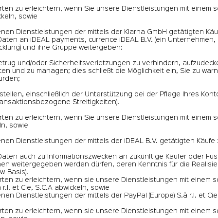
rten zu erleichtern, wenn Sie unsere Dienstleistungen mit einem 
keln, sowie
nen Dienstleistungen der mittels der Klarna GmbH getätigten Käuf
aten an iDEAL payments, currence iDEAL B.V. (ein Unternehmen, d
cklung) und ihre Gruppe weitergeben:
 Betrug und/oder Sicherheitsverletzungen zu verhindern, aufzude
en und zu managen; dies schließt die Möglichkeit ein, Sie zu war
wurden;
tellen, einschließlich der Unterstützung bei der Pflege Ihres Kon
transaktionsbezogene Streitigkeiten).
rten zu erleichtern, wenn Sie unsere Dienstleistungen mit einem 
ln, sowie
nen Dienstleistungen der mittels der iDEAL B.V. getätigten Käufe z
aten auch zu Informationszwecken an zukünftige Käufer oder Fu
ionen weitergegeben werden dürfen, deren Kenntnis für die Reali
w-Basis).
rten zu erleichtern, wenn sie unsere Dienstleistungen mit einem 
r.l. et Cie, S.C.A abwickeln, sowie
en Dienstleistungen der mittels der PayPal (Europe) S.à r.l. et Cie
rten zu erleichtern, wenn sie unsere Dienstleistungen mit einem 