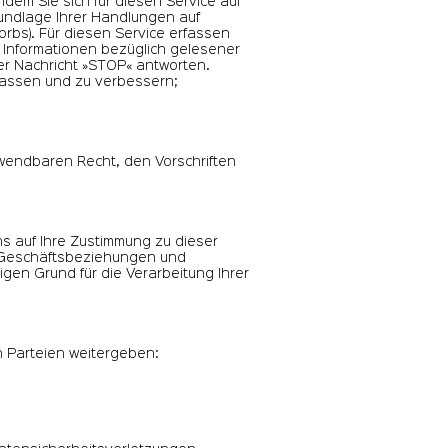
ndem Sie sich für diesen Service auf
undlage Ihrer Handlungen auf
rbs). Für diesen Service erfassen
r Informationen bezüglich gelesener
er Nachricht »STOP« antworten.
passen und zu verbessern;
wendbaren Recht, den Vorschriften
s auf Ihre Zustimmung zu dieser
r Geschäftsbeziehungen und
gen Grund für die Verarbeitung Ihrer
 Parteien weitergeben: