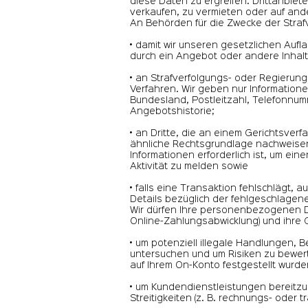
diese Daten zu ergreifen. Drittanbie
verkaufen, zu vermieten oder auf and
An Behörden für die Zwecke der Straf
• damit wir unseren gesetzlichen Auf
durch ein Angebot oder andere Inhalt
• an Strafverfolgungs- oder Regierung
Verfahren. Wir geben nur Informatione
Bundesland, Postleitzahl, Telefonnum
Angebotshistorie;
• an Dritte, die an einem Gerichtsver
ähnliche Rechtsgrundlage nachweise
Informationen erforderlich ist, um e
Aktivität zu melden sowie
• falls eine Transaktion fehlschlägt, 
Details bezüglich der fehlgeschlagene
Wir dürfen Ihre personenbezogenen Da
Online-Zahlungsabwicklung) und ihre
• um potenziell illegale Handlungen,
untersuchen und um Risiken zu bewert
auf Ihrem On-Konto festgestellt wurde
• um Kundendienstleistungen bereitzus
Streitigkeiten (z. B. rechnungs- oder 