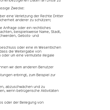
personenbezogenen Daten an Dritte zu
lässige Zwecke:
er eine Verletzung der Rechte Dritter
icherheit anderer zu schützen;
e Anfrage oder ein rechtliches
erachten, beispielsweise Name, Stadt,
eschwerden, Gebots- und
tsbeschluss oder eine im Wesentlichen
dass die Weitergabe von
 oder um eine vermutete illegale
n können wir dem anderen Benutzer
ungen erbringt, zum Beispiel zur
cken, abzuschwächen und zu
nen, wenn betrügerische Aktivitäten
tos oder der Beilegung von