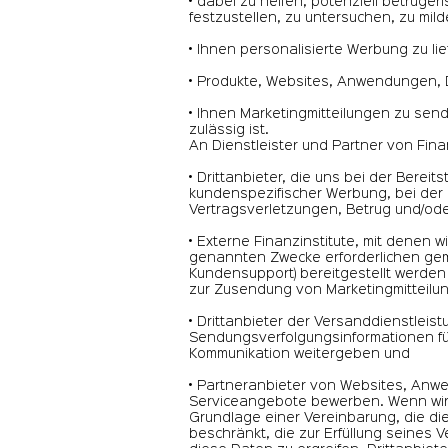
• dabei zu helfen, potenziell betr
festzustellen, zu untersuchen, zu mil
• Ihnen personalisierte Werbung zu lie
• Produkte, Websites, Anwendungen, 
• Ihnen Marketingmitteilungen zu send
zulässig ist.
An Dienstleister und Partner von Finan
• Drittanbieter, die uns bei der Berei
kundenspezifischer Werbung, bei der
Vertragsverletzungen, Betrug und/od
• Externe Finanzinstitute, mit denen
genannten Zwecke erforderlichen gem
Kundensupport) bereitgestellt werde
zur Zusendung von Marketingmitteilu
• Drittanbieter der Versanddienstleist
Sendungsverfolgungsinformationen fü
Kommunikation weitergeben und
• Partneranbieter von Websites, Anwe
Serviceangebote bewerben. Wenn wir 
Grundlage einer Vereinbarung, die d
beschränkt, die zur Erfüllung seines V