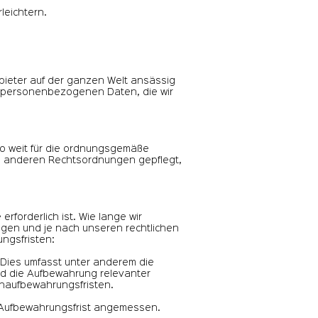
leichtern.
ieter auf der ganzen Welt ansässig
cht personenbezogenen Daten, die wir
so weit für die ordnungsgemäße
 in anderen Rechtsordnungen gepflegt,
forderlich ist. Wie lange wir
en und je nach unseren rechtlichen
ngsfristen:
Dies umfasst unter anderem die
nd die Aufbewahrung relevanter
enaufbewahrungsfristen.
e Aufbewahrungsfrist angemessen.