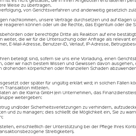
tern ist es nicht gestattet, die in Ihren Angeboten enthaltenen 
ere Weise zu übertragen.
verfolgung, von Gerichtsverfahren und anderweitig gesetzlich zu
lagen nachkommen, unsere Verträge durchsetzen und auf Klagen üb
e reagieren können oder um die Rechte, das Eigentum oder die S
sbehörden oder berechtigte Dritte als Reaktion auf eine bestätigt
n weiter, die wir für die Untersuchung oder Anfrage als relevant 
mer, E-Mail-Adresse, Benutzer-ID, Verlauf, IP-Adresse, Betrugsb
fahren beteiligt sind, sofern sie uns eine Vorladung, einen Gerich
n, oder wir nach bestem Wissen und Gewissen davon ausgehen, 
inen drohenden körperlichen oder finanziellen Schaden abzuwenden
ausgesetzt oder später für ungültig erklärt wird; in solchen Fälle
n Transaktion mitteilen.
ten an die Klarna GmbH (ein Unternehmen, das Finanzdienstleist
 Gruppe weitergeben:
 Betrug und/oder Sicherheitsverletzungen zu verhindern, aufzude
en und zu managen; dies schließt die Möglichkeit ein, Sie zu war
n;
tellen, einschließlich der Unterstützung bei der Pflege Ihres Kon
transaktionsbezogene Streitigkeiten).