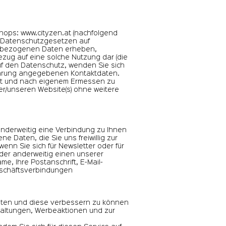
eshops:
www.cityzen.at
(nachfolgend
n Datenschutzgesetzen auf
nenbezogenen Daten erheben,
zug auf eine solche Nutzung dar (die
auf den Datenschutz, wenden Sie sich
klärung angegebenen Kontaktdaten.
eit und nach eigenem Ermessen zu
rer/unseren Website(s) ohne weitere
nderweitig eine Verbindung zu Ihnen
Daten, die Sie uns freiwillig zur
enn Sie sich für Newsletter oder für
der anderweitig einen unserer
 Ihre Postanschrift, E-Mail-
eschäftsverbindungen
eten und diese verbessern zu können
taltungen, Werbeaktionen und zur