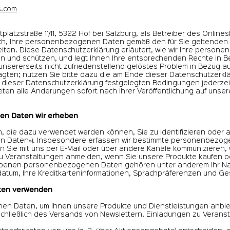
s.com
 97 98
tplatzstraße 11/11, 5322 Hof bei Salzburg, als Betreiber des Onlin
t sich, Ihre personenbezogenen Daten gemäß den für Sie geltende
iten. Diese Datenschutzerklärung erläutert, wie wir Ihre perso
 und schützen, und legt Ihnen Ihre entsprechenden Rechte in Be
 unsererseits nicht zufriedenstellend gelöstes Problem in Bezug 
agten; nutzen Sie bitte dazu die am Ende dieser Datenschutzer
in dieser Datenschutzerklärung festgelegten Bedingungen jederz
reten alle Änderungen sofort nach ihrer Veröffentlichung auf unse
en Daten wir erheben
die dazu verwendet werden können, Sie zu identifizieren oder a
 Daten»). Insbesondere erfassen wir bestimmte personenbezogene 
n Sie mit uns per E-Mail oder über andere Kanäle kommunizieren, w
zu Veranstaltungen anmelden, wenn Sie unsere Produkte kaufen o
benen personenbezogenen Daten gehören unter anderem Ihr Name,
datum, Ihre Kreditkarteninformationen, Sprachpräferenzen und G
ten verwenden
en Daten, um Ihnen unsere Produkte und Dienstleistungen anbi
chließlich des Versands von Newslettern, Einladungen zu Verans