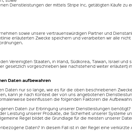
ln, sowie
en Dienstleistungen der mittels Stripe Inc. getätigten Käufe zu er
ernehmen sowie unsere vertrauenswürdigen Partner und Dienstanb
htlinie erläuterten Zwecke speichern und verarbeiten wir alle ni
sordnungen.
 Vereinigten Staaten, in Irland, Südkorea, Taiwan, Israel und 
der gesetzlich vorgeschrieben (wie nachstehend weiter erläutert)
enen Daten aufbewahren
 Daten nur so lange, wie es für die oben beschriebenen Zwecke er
, kann je nach Kontext der von uns angebotenen Dienstleistung
Normalerweise beeinflussen die folgenden Faktoren die Aufbewahru
genen Daten zur Erbringung unserer Dienstleistungen benötigt? 
er Leistung unserer Produkte, die Sicherheit unserer Systeme u
lgemeine Regel bildet die Grundlage für die meisten unserer Dat
enbezogene Daten? In diesem Fall ist in der Regel eine verkürzt