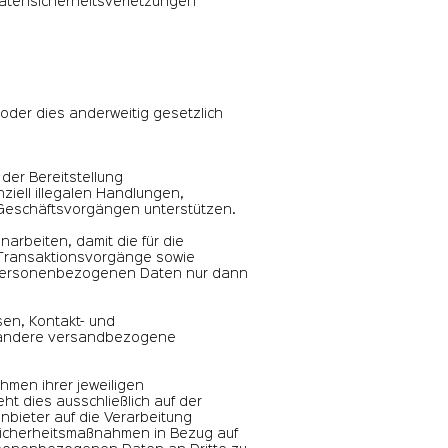
atensicherheitsverletzungen
oder dies anderweitig gesetzlich
 der Bereitstellung
iell illegalen Handlungen,
 Geschäftsvorgängen unterstützen.
arbeiten, damit die für die
 Transaktionsvorgänge sowie
e personenbezogenen Daten nur dann
ssen, Kontakt- und
nd andere versandbezogene
hmen ihrer jeweiligen
 dies ausschließlich auf der
bieter auf die Verarbeitung
t, Sicherheitsmaßnahmen in Bezug auf