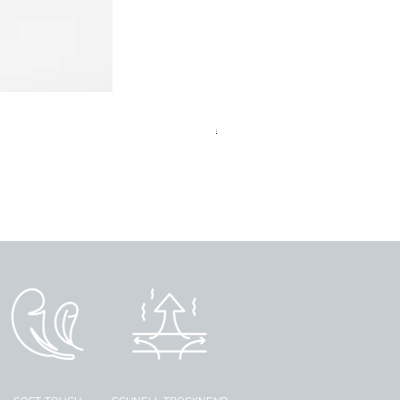
Damenslip, antibakteriell, Duopa
Standardpreis
Sale-Preis
€ 69,90
€ 48,90
inkl. USt
|
Gratisversand & Ret