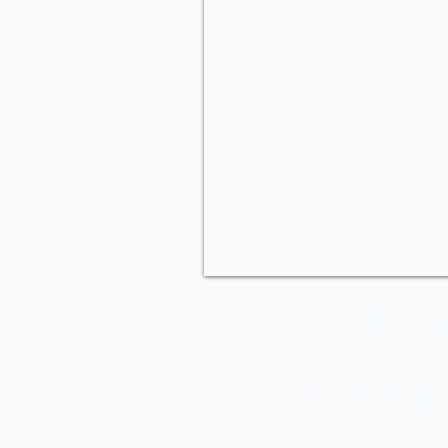
Du w
mehr