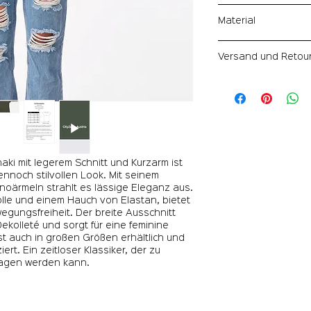
Dank unserer stren
Soft Touch – we
Material
Verwendung erstkla
Fair zur Natur –
sind wir davon übe
ressourcenschon
95 % Premium-Baum
deinem CityZen® Kl
Hat keine Membr
Versand und Retou
vorausgesetzt, du 
werden.
Empfehlungen.
Pflegeleicht un
Genießen Sie koste
Falls du dennoch ni
Werktagen mit DPD 
kannst du das Prod
Und das Beste: Au
uns zurücksenden 
kostenlos! Um weit
Kaufpreis erstattet.
profitieren, empfeh
beachten. So passt 
aki mit legerem Schnitt und Kurzarm ist
ennoch stilvollen Look. Mit seinem
oärmeln strahlt es lässige Eleganz aus.
lle und einem Hauch von Elastan, bietet
gungsfreiheit. Der breite Ausschnitt
ekolleté und sorgt für eine feminine
ist auch in großen Größen erhältlich und
ert. Ein zeitloser Klassiker, der zu
agen werden kann.